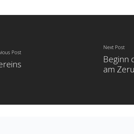
Next Post
vious Post
Beginn 
ereins
am Zer