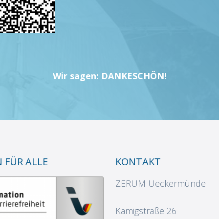
Wir sagen: DANKESCHÖN!
N FÜR ALLE
KONTAKT
ZERUM Ueckermünde
Kamigstraße 26