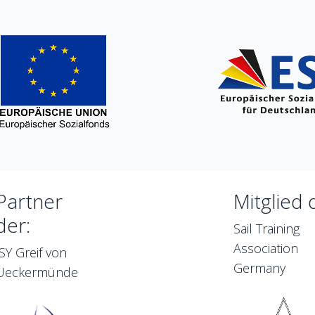
Partner
Mitglied 
der:
Sail Training
Association
JSY Greif von
Germany
Ueckermünde