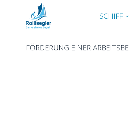
Skip
to
SCHIFF
main
content
FÖRDERUNG EINER ARBEITSBE