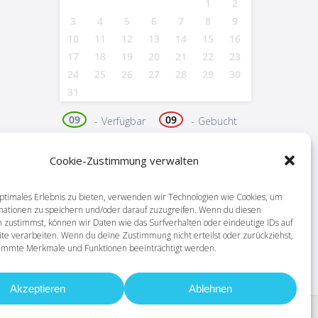
1
2
3
4
5
6
7
8
9
10
11
12
13
14
15
16
17
18
19
20
21
22
23
24
25
26
27
28
29
30
31
09
09
-
Verfügbar
-
Gebucht
09
Cookie-Zustimmung verwalten
-
Vorgemerkt
ptimales Erlebnis zu bieten, verwenden wir Technologien wie Cookies, um
09
-
Nicht verfügbar
mationen zu speichern und/oder darauf zuzugreifen. Wenn du diesen
 zustimmst, können wir Daten wie das Surfverhalten oder eindeutige IDs auf
Hier buchen
te verarbeiten. Wenn du deine Zustimmung nicht erteilst oder zurückziehst,
immte Merkmale und Funktionen beeinträchtigt werden.
Akzeptieren
Ablehnen
facebook
instagram