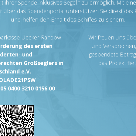
it ihrer Spende inklusives Segeln zu ermöglich. Mit ei
r über das
Spendenportal
unterstützen Sie direkt das P
und helfen den Erhalt des Schiffes zu sichern.
arkasse Uecker-Randow
Wir freuen uns übe
örderung des ersten
und Versprechen,
derten- und
gespendete Betrag
erechten Großseglers in
das Projekt flie
schland e.V.
NOLADE21PSW
05 0400 3210 0156 00