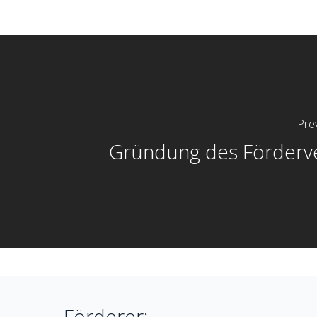
Hit enter to search or ESC to close
Pre
Gründung des Förderv
Förderer: