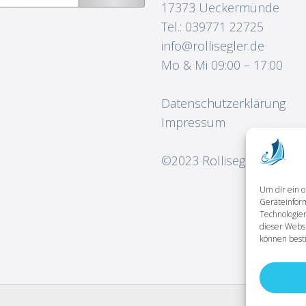
17373 Ueckermünde
Tel.: 039771 22725
info@rollisegler.de
Mo & Mi 09:00 – 17:00
Datenschutzerklärung
Impressum
©2023
Rollisegler
Um dir ein o
Geräteinfor
Technologien
dieser Websi
können best