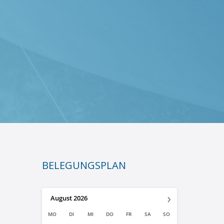
BELEGUNGSPLAN
›
August
2026
MO
DI
MI
DO
FR
SA
SO