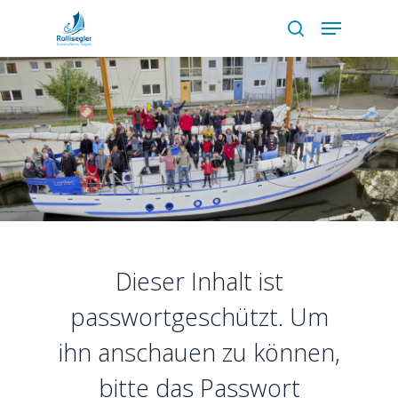
Skip
Menu
to
search
main
content
Dieser Inhalt ist
passwortgeschützt. Um
ihn anschauen zu können,
bitte das Passwort