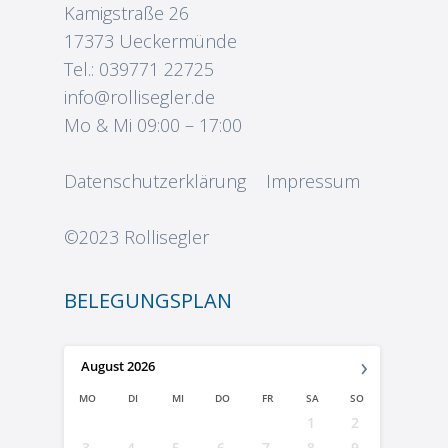
Kamigstraße 26
17373 Ueckermünde
Tel.: 039771 22725
info@rollisegler.de
Mo & Mi 09:00 – 17:00
Datenschutzerklärung
Impressum
©2023
Rollisegler
BELEGUNGSPLAN
›
August
2026
MO
DI
MI
DO
FR
SA
SO
1
2
3
4
5
6
7
8
9