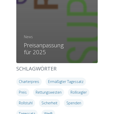
News
Preisanpassung
für 2025
SCHLAGWÖRTER
Charterpreis
Ermäßigter Tagessatz
Preis
Rettungswesten
Rollisegler
Rollstuhl
Sicherheit
Spenden
Tagessatz
Werft