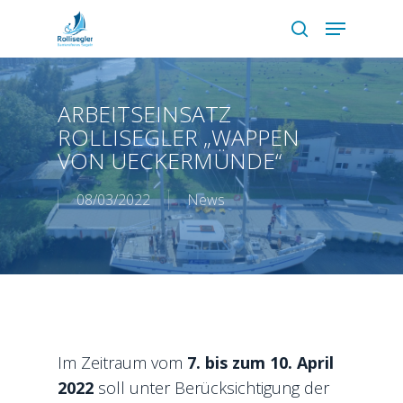
Skip
Menu
to
search
main
content
ARBEITSEINSATZ
ROLLISEGLER „WAPPEN
VON UECKERMÜNDE“
08/03/2022
News
Im Zeitraum vom
7. bis zum 10. April
2022
soll unter Berücksichtigung der